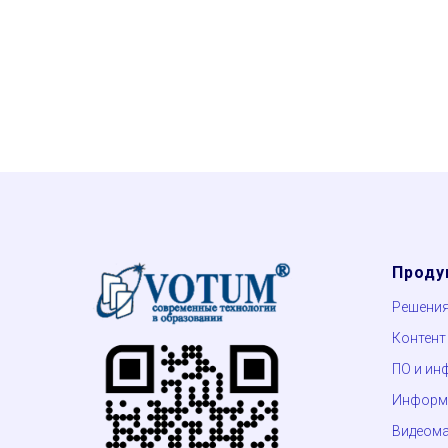
Проду
Решени
Контент
ПО и ин
Информа
Видеом