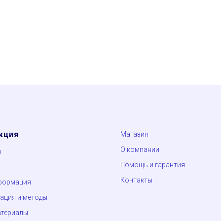
кция
Магазин
О компании
я
Помощь и гарантия
Контакты
формация
ция и методы
атериалы