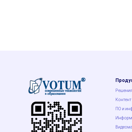
Проду
Решени
Контент
ПО и ин
Информа
Видеом