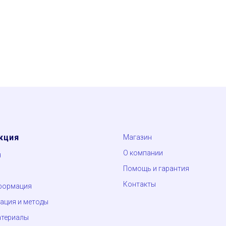
кция
Магазин
О компании
я
Помощь и гарантия
Контакты
формация
ция и методы
атериалы